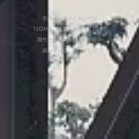
古代ギリシャにおいては
TECHNE（テクネ）は”術”として
現代で意味する芸術や技術の
両方を包括していました