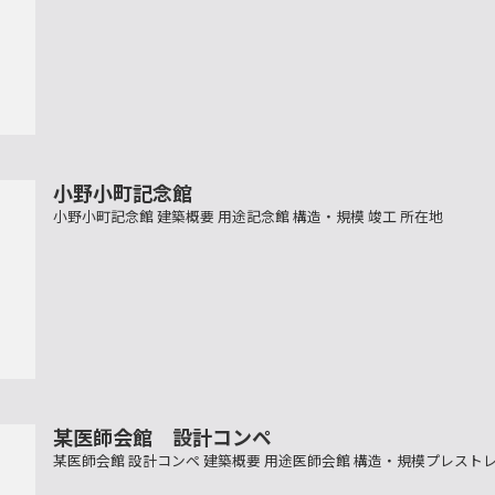
小野小町記念館
小野小町記念館 建築概要 用途記念館 構造・規模 竣工 所在地
某医師会館 設計コンペ
某医師会館 設計コンペ 建築概要 用途医師会館 構造・規模プレスト