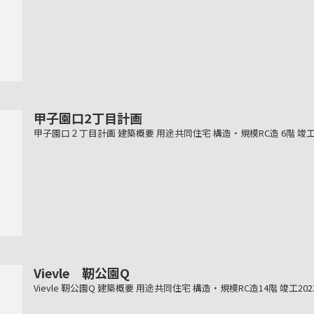
甲子園口2丁目計画
甲子園口２丁目計画 建築概要 用途共同住宅 構造・規模RC造 6階 竣
Vievle 靭公園Q
Vievle 靭公園Q 建築概要 用途共同住宅 構造・規模RC造14階 竣工2