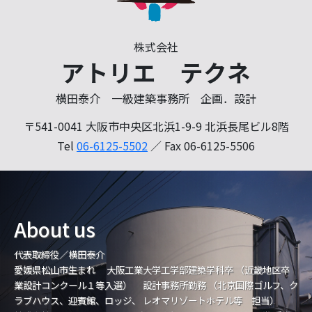
株式会社
アトリエ テクネ
横田泰介 一級建築事務所 企画．設計
〒541-0041 大阪市中央区北浜1-9-9
北浜長尾ビル8階
Tel
06-6125-5502
／ Fax 06-6125-5506
About us
代表取締役／横田泰介
愛媛県松山市生まれ 大阪工業大学工学部建築学科卒 （近畿地区卒
業設計コンクール１等入選） 設計事務所勤務 （北京国際ゴルフ、ク
ラブハウス、迎賓館、ロッジ、 レオマリゾートホテル等 担当）