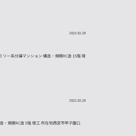
2023.02.28
ト
ミリー系分譲マンション 構造・規模RC造 15階 竣
2022.03.28
・規模RC造 5階 竣工 所在地西宮市甲子園口