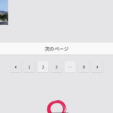
次のページ
前
次
1
2
3
…
9
へ
へ