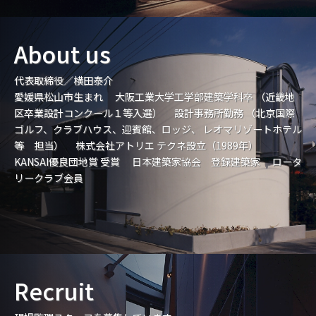
About us
代表取締役／横田泰介
愛媛県松山市生まれ 大阪工業大学工学部建築学科卒 （近畿地
区卒業設計コンクール１等入選） 設計事務所勤務 （北京国際
ゴルフ、クラブハウス、迎賓館、ロッジ、 レオマリゾートホテル
等 担当） 株式会社アトリエ テクネ設立（1989年）
KANSAI優良団地賞 受賞 日本建築家協会 登録建築家 ロータ
リークラブ会員
Recruit