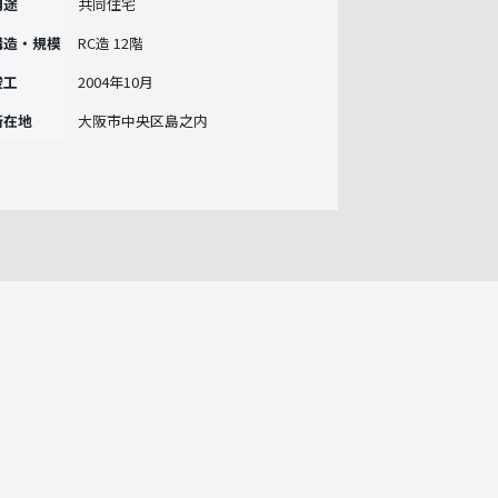
用途
共同住宅
構造・規模
RC造 12階
竣工
2004年10月
所在地
大阪市中央区島之内