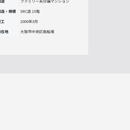
用途
ファミリー系分譲マンション
構造・規模
SRC造 15階
竣工
2000年3月
所在地
大阪市中央区南船場