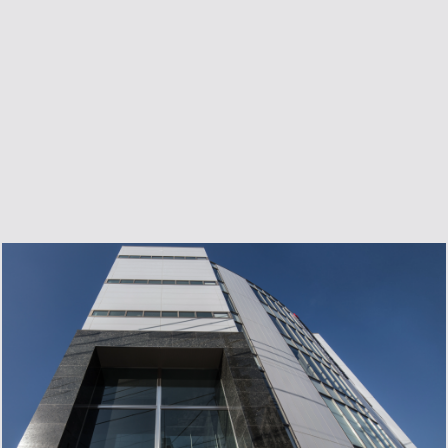
建築概要
用途
事務所・店舗
構造・規模
S造 5階
竣工
2018年2月
所在地
神戸市兵庫区荒田町