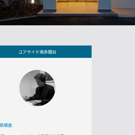
ユアサイド南多聞台
築概要