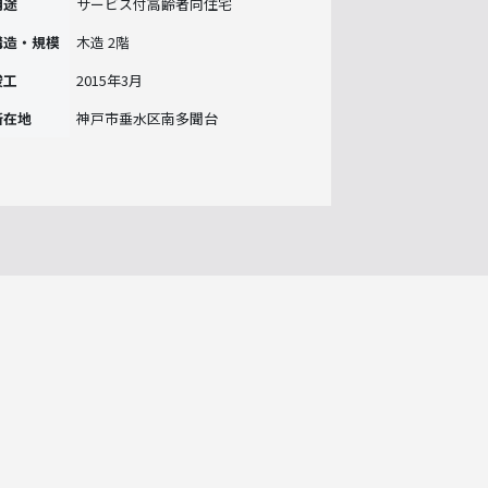
用途
サービス付高齢者向住宅
構造・規模
木造 2階
竣工
2015年3月
所在地
神戸市垂水区南多聞台