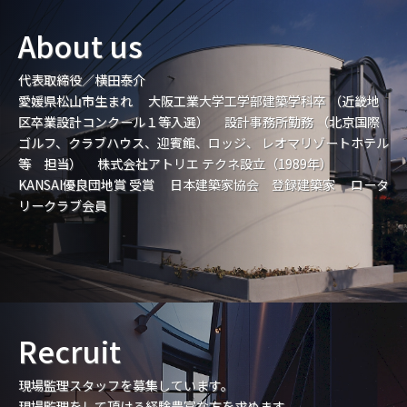
About us
代表取締役／横田泰介
愛媛県松山市生まれ 大阪工業大学工学部建築学科卒 （近畿地
区卒業設計コンクール１等入選） 設計事務所勤務 （北京国際
ゴルフ、クラブハウス、迎賓館、ロッジ、 レオマリゾートホテル
等 担当） 株式会社アトリエ テクネ設立（1989年）
KANSAI優良団地賞 受賞 日本建築家協会 登録建築家 ロータ
リークラブ会員
Recruit
現場監理スタッフを募集しています。
現場監理をして頂ける経験豊富な方を求めます。