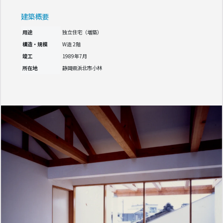
建築概要
用途
独立住宅（増築）
構造・規模
W造 2階
竣工
1989年7月
所在地
静岡県浜北市小林